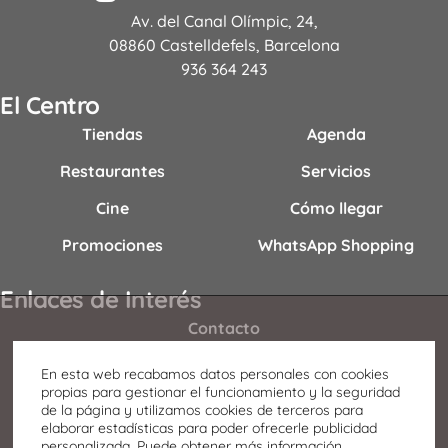
Av. del Canal Olímpic, 24,
08860 Castelldefels, Barcelona
936 364 243
El Centro
Tiendas
Agenda
Restaurantes
Servicios
Cine
Cómo llegar
Promociones
WhatsApp Shopping
Enlaces de Interés
Contacto
Horario
En esta web recabamos datos personales con cookies
propias para gestionar el funcionamiento y la seguridad
Oportunidades de negocio
de la página y utilizamos cookies de terceros para
elaborar estadísticas para poder ofrecerle publicidad
Qué ver en Castelldefels
personalizada. Puede obtener más información