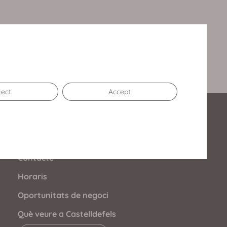
ject
Accept
Enllaços d’Interès
Contacte
Horaris
Oportunitats de negoci
Què veure a Castelldefels