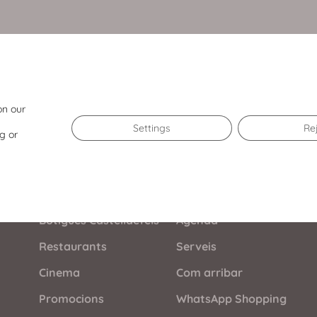
on our
Settings
Re
g or
El Centre
Botigues Castelldefels
Agenda
Restaurants
Serveis
Cinema
Com arribar
Promocions
WhatsApp Shopping