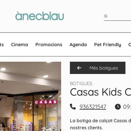
ts
Cinema
Promocions
Agenda
Pet Friendly
Més botigues
BOTIGUES
Casas Kids C
936321547
09:
La botiga de calçat Casas 
nostres clients.