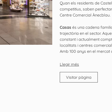
Quan els residents de Caste
competitius, saben perfectam
Centre Comercial Ànecblau.
Casas
és una cadena familia
trajectòria en el sector. A
constant i actualment compt
localitats i centres comercia
Amb 100 anys en el mercat de
Llegir més
Visitar pàgina