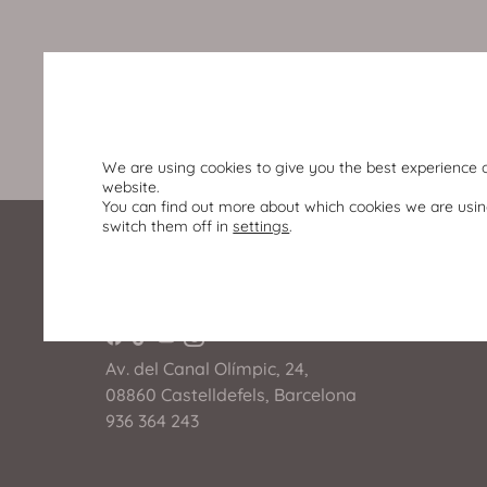
We are using cookies to give you the best experience 
website.
You can find out more about which cookies we are usin
switch them off in
settings
.
Av. del Canal Olímpic, 24,
08860 Castelldefels, Barcelona
936 364 243