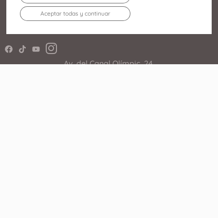
Aceptar todas y continuar
Av. del Canal Olímpic, 24,
08860 Castelldefels, Barcelona
936 364 243
El Centro
Tiendas
Agenda
Restaurantes
Servicios
Cine
Cómo llegar
Promociones
WhatsApp Shopping
Enlaces de Interés