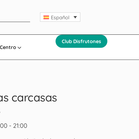
Español
Club Disfrutones
 Centro
as carcasas
s
00 - 21:00