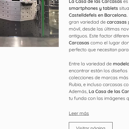
La Casa de las Carcasas
es
smartphones y tablets
situ
Castelldefels en Barcelona.
gran variedad de
carcasas
p
móvil, desde las últimas no
antiguos. Este factor difere
Carcasas
como el lugar dond
perfecto que necesitan para 
Entre la variedad de
modelo
encontrar están los diseños 
colecciones de marcas más
Rubia, e incluso carcasas co
Además,
La Casa de las Ca
tu funda con las imágenes qu
Leer más
Visitar página