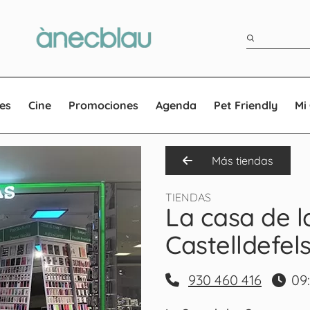
es
Cine
Promociones
Agenda
Pet Friendly
Mi
Más tiendas
TIENDAS
La casa de l
Castelldefel
930 460 416
09: