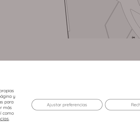
propias
página y
as para
Ajustar preferencias
Rec
er más
sí como
ncias
.
El Centro
Tiendas
Agenda