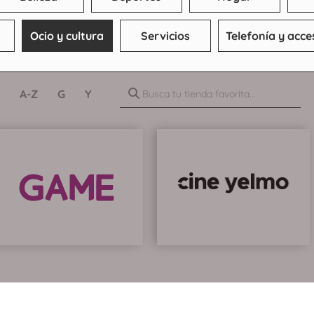
Ocio y cultura
Servicios
Telefonía y acce
A-Z
G
Y